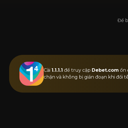
Để b
Cài
1.1.1.1
để truy cập
Debet.com
ổn 
chặn và không bị gián đoạn khi đổi 