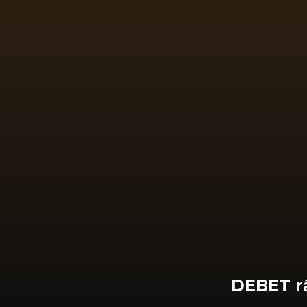
DEBET rấ