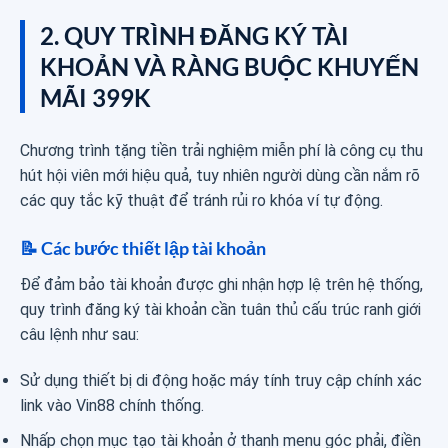
2. QUY TRÌNH ĐĂNG KÝ TÀI
KHOẢN VÀ RÀNG BUỘC KHUYẾN
MÃI 399K
Chương trình tặng tiền trải nghiệm miễn phí là công cụ thu
hút hội viên mới hiệu quả, tuy nhiên người dùng cần nắm rõ
các quy tắc kỹ thuật để tránh rủi ro khóa ví tự động.
📝 Các bước thiết lập tài khoản
Để đảm bảo tài khoản được ghi nhận hợp lệ trên hệ thống,
quy trình đăng ký tài khoản cần tuân thủ cấu trúc ranh giới
câu lệnh như sau:
Sử dụng thiết bị di động hoặc máy tính truy cập chính xác
link vào Vin88 chính thống.
Nhấp chọn mục tạo tài khoản ở thanh menu góc phải, điền