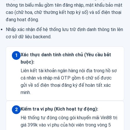
thông tin biểu mẫu gồm tên đăng nhập, mật khẩu bảo mật
cao (chữ hoa, chữ thường kết hợp ký số) và số điện thoại
đang hoạt động.
Nhấp xác nhận để hệ thống lưu trữ định danh thông tin lên
cơ sở dữ liệu backend.
Xác thực danh tính chính chủ (Yêu cầu bắt
1
buộc):
Liên kết tài khoản ngân hàng nội địa trong hồ sơ
cá nhân và nhập mã OTP gồm 6 chữ số được
gửi về số điện thoại đăng ký để hoàn tất xác
minh.
Kiểm tra ví phụ (Kích hoạt tự động):
2
Hệ thống tự động cộng gói khuyến mãi Vin88 trị
giá 399k vào ví phụ của hội viên trong vòng 5