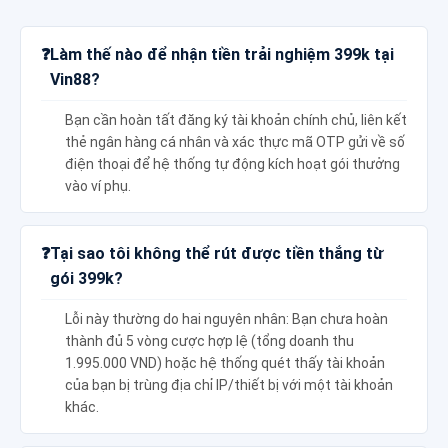
Làm thế nào để nhận tiền trải nghiệm 399k tại
Vin88?
Bạn cần hoàn tất đăng ký tài khoản chính chủ, liên kết
thẻ ngân hàng cá nhân và xác thực mã OTP gửi về số
điện thoại để hệ thống tự động kích hoạt gói thưởng
vào ví phụ.
Tại sao tôi không thể rút được tiền thắng từ
gói 399k?
Lỗi này thường do hai nguyên nhân: Bạn chưa hoàn
thành đủ 5 vòng cược hợp lệ (tổng doanh thu
1.995.000 VND) hoặc hệ thống quét thấy tài khoản
của bạn bị trùng địa chỉ IP/thiết bị với một tài khoản
khác.