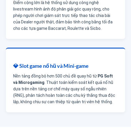
Điểm cộng lớn là hệ thống sử dụng công nghệ
livestream hình ảnh độ phân giải góc quay rộng, cho
phép người chơi giám sát trực tiếp thao tác chia bài
của Dealer người thật, đảm bảo tính công bằng tối đa
cho các tựa game Baccarat, Roulette và Sicbo.
💎 Slot game nổ hũ và Mini-game
Nền tảng đồng bộ hơn 500 chủ đề quay hũ từ
PG Soft
và Microgaming
. Thuật toán kiểm soát kết quả nổ hũ
dựa trên nền tảng cơ chế máy quay số ngẫu nhiên
(RNG), phân tách hoàn toàn các chu kỳ thắng thua độc
lập, không chịu sự can thiệp từ quản trị viên hệ thống.