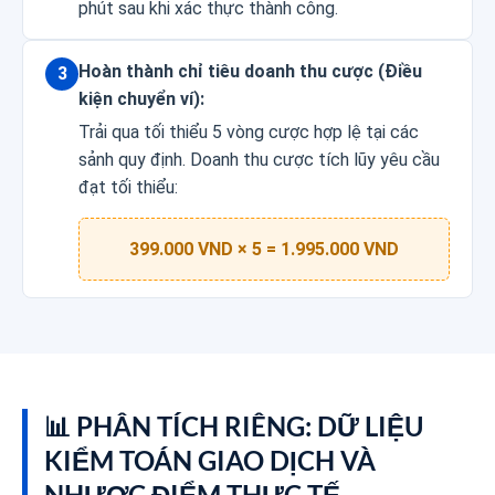
phút sau khi xác thực thành công.
Hoàn thành chỉ tiêu doanh thu cược (Điều
3
kiện chuyển ví):
Trải qua tối thiểu 5 vòng cược hợp lệ tại các
sảnh quy định. Doanh thu cược tích lũy yêu cầu
đạt tối thiểu:
399.000 VND × 5 = 1.995.000 VND
📊 PHÂN TÍCH RIÊNG: DỮ LIỆU
KIỂM TOÁN GIAO DỊCH VÀ
NHƯỢC ĐIỂM THỰC TẾ