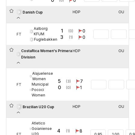
0
0
(0)
HDP
OU
Danish Cup
Aalborg
1
0
(0)
KFUM
FT
3
0
(1)
Fuglebakken
CostaRica Women's Primera
HDP
OU
Division
Alajuelense
Women
5
7
(3)
Municipal
FT
0
1
(0)
Pococi
Women
HDP
OU
Brazilian U20 Cup
Atletico
Goianiense
4
8
(1)
U20
FT
0.85
1.00
0.