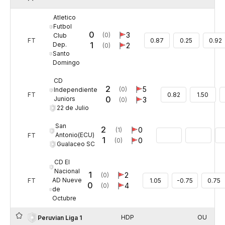
Atletico
Futbol
0
3
(0)
Club
FT
0.87
0.25
0.92
1
Dep.
2
(0)
Santo
Domingo
CD
2
5
(0)
Independiente
FT
0.82
1.50
0
Juniors
3
(0)
22 de Julio
San
2
0
(1)
Antonio(ECU)
FT
1
0
(0)
Gualaceo SC
CD El
Nacional
1
2
(0)
AD Nueve
FT
1.05
-0.75
0.75
0
4
(0)
de
Octubre
HDP
OU
Peruvian Liga 1