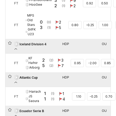
3
9
(1)
FT
0.92
0.50
HooGee
2
2
(1)
MPS
Old
0
2
(0)
Stars
FT
0.80
-0.25
1.00
3
5
(1)
GrIFK
U23
HDP
OU
Iceland Division 4
KF
2
3
(2)
Hafnir
FT
0.95
-2.00
0.85
5
7
(2)
Arborg
HDP
OU
Atlantic Cup
Harrach
1
1
(1)
JS
FT
1.10
-0.25
0.70
1
4
(1)
Saoura
HDP
OU
Ecuador Serie B