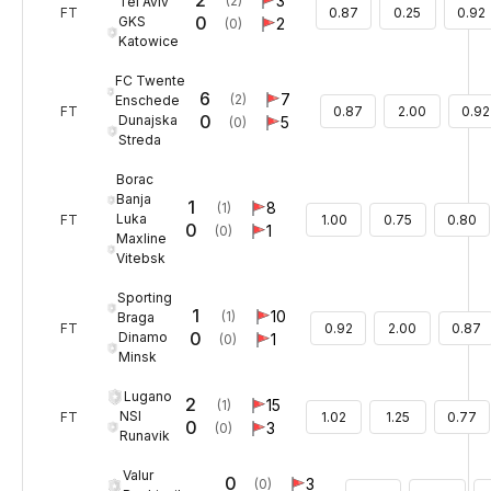
2
3
(2)
Tel Aviv
FT
0.87
0.25
0.92
0
GKS
2
(0)
Katowice
FC Twente
6
7
(2)
Enschede
FT
0.87
2.00
0.92
0
Dunajska
5
(0)
Streda
Borac
Banja
1
8
(1)
Luka
FT
1.00
0.75
0.80
0
1
(0)
Maxline
Vitebsk
Sporting
1
10
(1)
Braga
FT
0.92
2.00
0.87
0
Dinamo
1
(0)
Minsk
Lugano
2
15
(1)
NSI
FT
1.02
1.25
0.77
0
3
(0)
Runavik
Valur
0
3
(0)