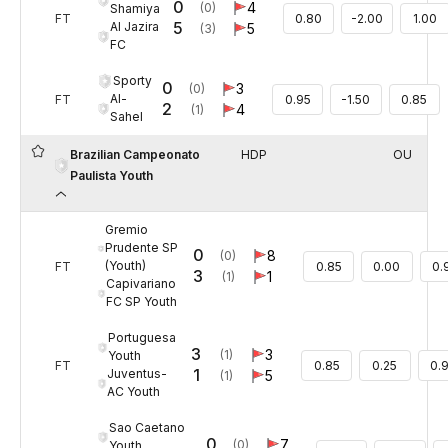
0
4
(0)
Shamiya
FT
0.80
-2.00
1.00
5
Al Jazira
5
(3)
FC
Sporty
0
3
(0)
Al-
FT
0.95
-1.50
0.85
2
4
(1)
Sahel
Brazilian Campeonato
HDP
OU
Paulista Youth
Gremio
Prudente SP
0
8
(0)
(Youth)
FT
0.85
0.00
0.
3
1
(1)
Capivariano
FC SP Youth
Portuguesa
3
3
(1)
Youth
FT
0.85
0.25
0.
1
Juventus-
5
(1)
AC Youth
Sao Caetano
0
7
(0)
Youth