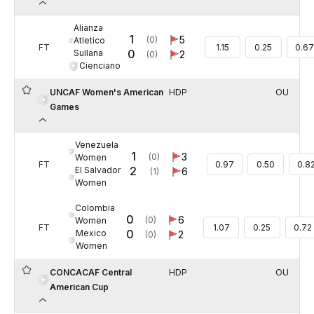
Alianza
1
5
(0)
Atletico
FT
1.15
0.25
0.67
0
Sullana
2
(0)
Cienciano
UNCAF Women's American
HDP
OU
Games
Venezuela
1
3
(0)
Women
FT
0.97
0.50
0.8
2
El Salvador
6
(1)
Women
Colombia
0
6
(0)
Women
FT
1.07
0.25
0.72
0
Mexico
2
(0)
Women
CONCACAF Central
HDP
OU
American Cup