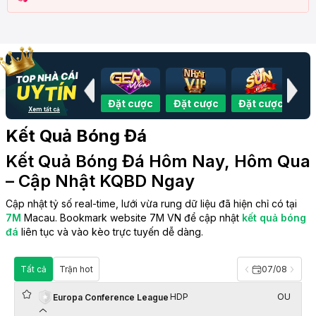
 cược
Đặt cược
Đặt cược
Đặt cược
Đặt cược
Đặ
Xem tất cả
Kết Quả Bóng Đá
Kết Quả Bóng Đá Hôm Nay, Hôm Qua
– Cập Nhật KQBD Ngay
Cập nhật tỷ số real-time, lưới vừa rung dữ liệu đã hiện chỉ có tại
7M
Macau. Bookmark website 7M VN để cập nhật
kết quả bóng
đá
liên tục và vào kèo trực tuyến dễ dàng.
Tất cả
Trận hot
07/08
HDP
OU
Europa Conference League