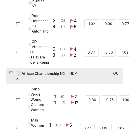
Aguilas
CF
Dos
2
4
(2)
Hermanas
FT
1.02
0.00
0.7
4
CA
5
(1)
Antoniano
CD
Villacanas
0
4
(0)
CF
FT
0.77
-0.50
1.02
3
2
(2)
Talavera
de la Reina
HDP
OU
African Championship Nữ
Cabo
Verde
1
2
(0)
Women
FT
0.80
-0.75
1.0
1
12
(1)
Cameroon
Women
Mali
1
5
(0)
Women
FT
0.77
-1.00
1.02