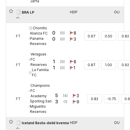
Jaffa
HDP
OU
BRA LP
Chorrillo
0
8
(0)
Alianza FC
FT
0.97
0.50
0.82
0
Panama
3
(0)
Reserves
Veraguas
FC
1
8
(0)
Reserves
FT
0.87
1.00
0.92
1
1
(0)
La Familia
FC
Champions
FC
5
3
(4)
Academy
FT
0.82
-0.75
0.
3
Sporting San
9
(1)
Miguelito
Reserves
HDP
OU
Iceland Besta-deild kvenna