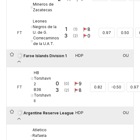
Mineros de
Zacatecas
Leones
Negros de la
1
8
(1)
U. de G.
FT
0.97
0.50
3
0
(2)
Correcaminos
de la U.A.T.
HDP
OU
Faroe Islands Division 1
HB
Torshavn
0
9
(0)
2
FT
0.82
-0.50
0.97
3
B36
8
(2)
Torshavn
II
HDP
OU
Argentine Reserve League
Atletico
Rafaela