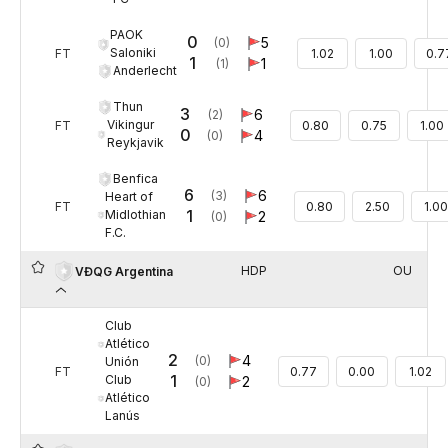
PAOK
0
5
(0)
Saloniki
FT
1.02
1.00
0.7
1
1
(1)
Anderlecht
Thun
3
6
(2)
Vikingur
FT
0.80
0.75
1.00
0
4
(0)
Reykjavik
Benfica
6
6
(3)
Heart of
FT
0.80
2.50
1.0
1
Midlothian
2
(0)
F.C.
HDP
OU
VĐQG Argentina
Club
Atlético
2
4
(0)
Unión
FT
0.77
0.00
1.02
1
Club
2
(0)
Atlético
Lanús