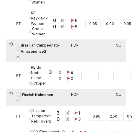
Women
KR
Reykjavik
0
9
(0)
Women
FT
0.85
0.00
0.95
0
6
(0)
Grotta
Women
Brazilian Campeonato
HDP
OU
Amazonense2
RB do
3
9
(1)
Norte
FT
1
Clube
0
(1)
Clipper
HDP
OU
Finnish Kolmonen
Lasten
3
1
(0)
Tampereen
FT
0.90
2.50
0.
0
3
(0)
Peli Toverit
PPJ/Ruoholahti