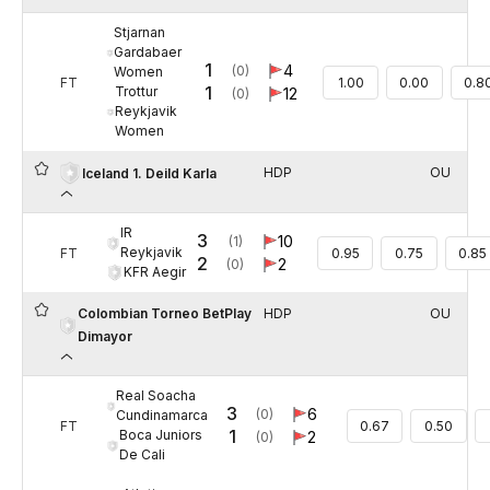
Stjarnan
Gardabaer
1
4
(0)
Women
FT
1.00
0.00
0.8
1
Trottur
12
(0)
Reykjavik
Women
HDP
OU
Iceland 1. Deild Karla
IR
3
10
(1)
Reykjavik
FT
0.95
0.75
0.85
2
2
(0)
KFR Aegir
Colombian Torneo BetPlay
HDP
OU
Dimayor
Real Soacha
3
6
(0)
Cundinamarca
FT
0.67
0.50
1
Boca Juniors
2
(0)
De Cali