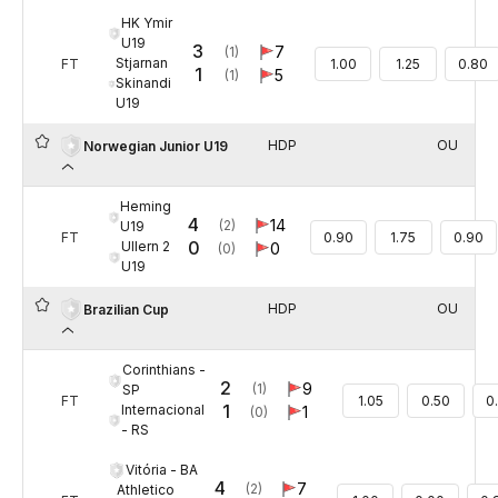
HK Ymir
U19
3
7
(1)
Stjarnan
FT
1.00
1.25
0.80
1
5
(1)
Skinandi
U19
HDP
OU
Norwegian Junior U19
Heming
4
14
(2)
U19
FT
0.90
1.75
0.90
0
Ullern 2
0
(0)
U19
HDP
OU
Brazilian Cup
Corinthians -
2
9
(1)
SP
FT
1.05
0.50
0
1
Internacional
1
(0)
- RS
Vitória - BA
4
7
(2)
Athletico