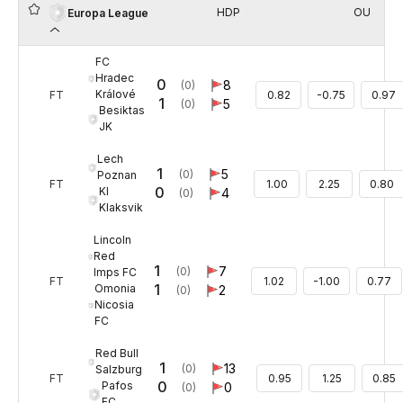
HDP
OU
Europa League
FC
Hradec
0
8
(0)
Králové
FT
0.82
-0.75
0.97
1
5
(0)
Besiktas
JK
Lech
1
5
(0)
Poznan
FT
1.00
2.25
0.80
0
KI
4
(0)
Klaksvik
Lincoln
Red
1
7
(0)
Imps FC
FT
1.02
-1.00
0.77
1
Omonia
2
(0)
Nicosia
FC
Red Bull
1
13
(0)
Salzburg
FT
0.95
1.25
0.85
0
Pafos
0
(0)
FC