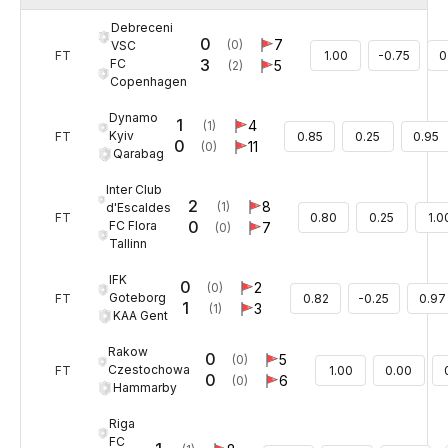
Debreceni
0
7
(0)
VSC
FT
1.00
-0.75
0
3
FC
5
(2)
Copenhagen
Dynamo
1
4
(1)
Kyiv
FT
0.85
0.25
0.95
0
11
(0)
Qarabag
Inter Club
2
8
(1)
d'Escaldes
FT
0.80
0.25
1.0
0
FC Flora
7
(0)
Tallinn
IFK
0
2
(0)
Goteborg
FT
0.82
-0.25
0.97
1
3
(1)
KAA Gent
Rakow
0
5
(0)
Czestochowa
FT
1.00
0.00
0
6
(0)
Hammarby
Riga
FC