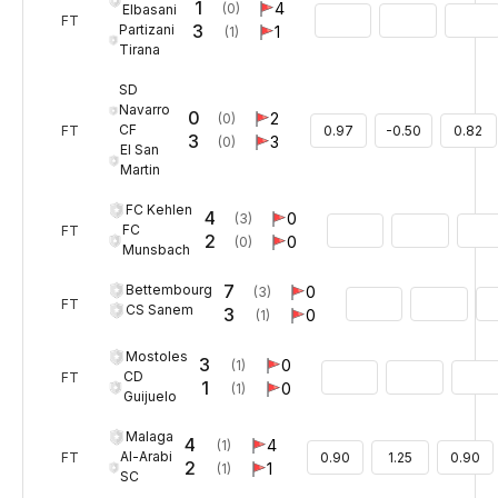
1
4
(0)
Elbasani
FT
3
Partizani
1
(1)
Tirana
SD
Navarro
0
2
(0)
CF
FT
0.97
-0.50
0.82
3
3
(0)
EI San
Martin
FC Kehlen
4
0
(3)
FC
FT
2
0
(0)
Munsbach
7
Bettembourg
0
(3)
FT
CS Sanem
3
0
(1)
Mostoles
3
0
(1)
CD
FT
1
0
(1)
Guijuelo
Malaga
4
4
(1)
Al-Arabi
FT
0.90
1.25
0.90
2
1
(1)
SC