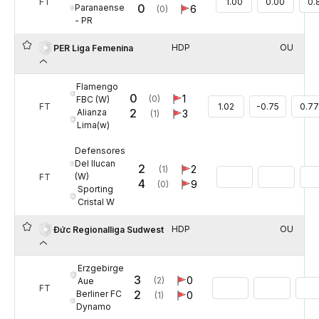
FT
1.00
0.00
0.
0
Paranaense
6
(0)
- PR
HDP
OU
PER Liga Femenina
Flamengo
0
1
(0)
FBC (W)
FT
1.02
-0.75
0.77
2
Alianza
3
(1)
Lima(w)
Defensores
Del Ilucan
2
2
(1)
(W)
FT
4
9
(0)
Sporting
Cristal W
HDP
OU
Đức Regionalliga Sudwest
Erzgebirge
3
0
(2)
Aue
FT
2
Berliner FC
0
(1)
Dynamo