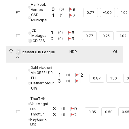
Hankook
0
8
(0)
Verdes
FT
0.77
-1.00
1.02
1
CSD
7
(1)
Municipal
CD
1
6
(0)
Motagua
FT
0.77
0.25
1.02
0
9
(0)
CD FAS
HDP
OU
Iceland U19 League
Dahl vickreni
Ma GREE U19
1
12
(1)
FH
FT
0.87
1.50
0
3
1
(1)
Hafnarfjordur
U19
ThorTHK
VolsMagni
3
9
(1)
U19
FT
0.85
0.50
0.9
3
Throttur
2
(1)
Reykjavik
U19