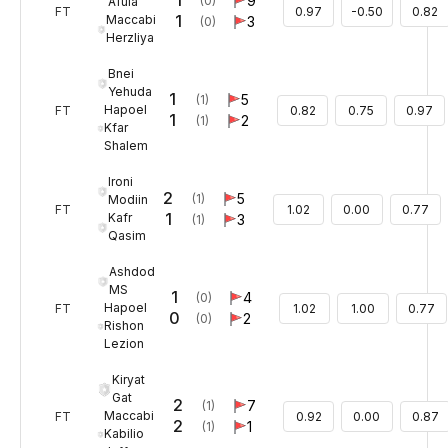
1
9
(0)
Afula
FT
0.97
-0.50
0.82
1
Maccabi
3
(0)
Herzliya
Bnei
Yehuda
1
5
(1)
Hapoel
FT
0.82
0.75
0.97
1
2
(1)
Kfar
Shalem
Ironi
2
5
(1)
Modiin
FT
1.02
0.00
0.77
1
Kafr
3
(1)
Qasim
Ashdod
MS
1
4
(0)
Hapoel
FT
1.02
1.00
0.77
0
2
(0)
Rishon
Lezion
Kiryat
Gat
2
7
(1)
Maccabi
FT
0.92
0.00
0.87
2
1
(1)
Kabilio