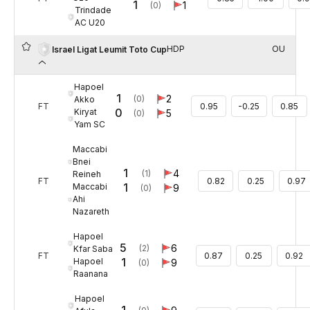
1
1
(0)
Trindade
AC U20
HDP
OU
Israel Ligat Leumit Toto Cup
Hapoel
1
2
(0)
Akko
FT
0.95
-0.25
0.85
0
Kiryat
5
(0)
Yam SC
Maccabi
Bnei
1
4
(1)
Reineh
FT
0.82
0.25
0.97
1
Maccabi
9
(0)
Ahi
Nazareth
Hapoel
5
6
(2)
Kfar Saba
FT
0.87
0.25
0.92
1
Hapoel
9
(0)
Raanana
Hapoel