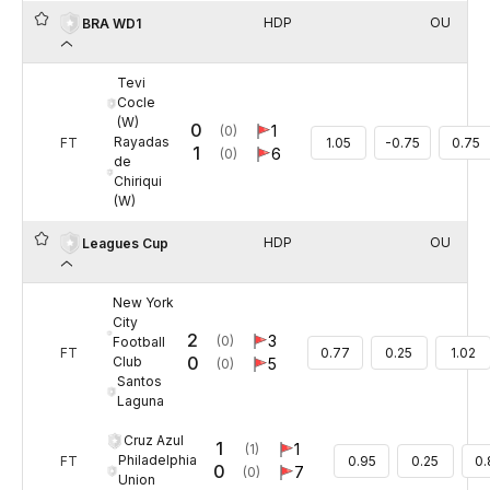
HDP
OU
BRA WD1
Tevi
Cocle
(W)
0
1
(0)
Rayadas
FT
1.05
-0.75
0.75
1
6
(0)
de
Chiriqui
(W)
HDP
OU
Leagues Cup
New York
City
2
3
(0)
Football
FT
0.77
0.25
1.02
0
Club
5
(0)
Santos
Laguna
Cruz Azul
1
1
(1)
Philadelphia
FT
0.95
0.25
0.
0
7
(0)
Union