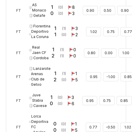
AS
1
8
(0)
Monaco
FT
0.90
0.50
0.90
0
3
(0)
Getafe
Fiorentina
1
3
(1)
Deportivo
FT
1.02
0.75
0.77
1
2
(0)
La Coruna
Real
1
0
(1)
Jaen CF
FT
0.80
0.00
1.00
2
0
(1)
Cordoba
Lanzarote
1
1
(1)
Arenas
FT
0.95
-1.00
0.85
2
Club de
5
(0)
Getxo
Juve
1
3
(0)
Stabia
FT
0.95
0.75
0.85
0
6
(0)
Cavese
Lorca
Deportiva
0
1
(0)
FC
FT
0.77
-0.50
1.02
0
5
(0)