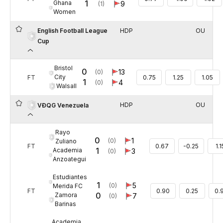
1
Ghana
9
(1)
Women
English Football League
HDP
OU
Cup
Bristol
0
13
(0)
City
FT
0.75
1.25
1.05
1
4
(0)
Walsall
HDP
OU
VĐQG Venezuela
Rayo
0
1
(0)
Zuliano
FT
0.67
-0.25
1.1
1
Academia
3
(0)
Anzoategui
Estudiantes
1
5
(0)
Merida FC
FT
0.90
0.25
0.
0
Zamora
7
(0)
Barinas
Academia