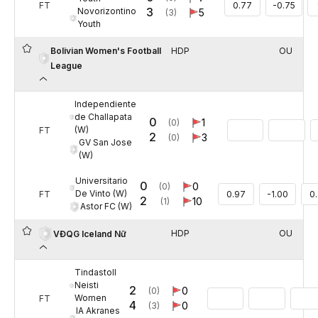
FT
0.77
-0.75
3
Novorizontino
5
(3)
Youth
Bolivian Women's Football
HDP
OU
League
Independiente
de Challapata
0
1
(0)
(W)
FT
2
3
(0)
GV San Jose
(W)
Universitario
0
0
(0)
De Vinto (W)
FT
0.97
-1.00
0
2
10
(1)
Astor FC (W)
HDP
OU
VĐQG Iceland Nữ
Tindastoll
Neisti
2
0
(0)
Women
FT
4
0
(3)
IA Akranes