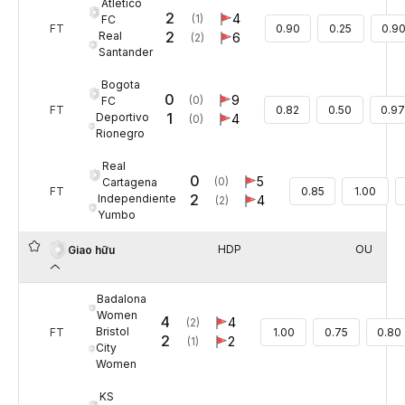
Atletico
2
4
(1)
FC
FT
0.90
0.25
0.9
2
Real
6
(2)
Santander
Bogota
0
9
(0)
FC
FT
0.82
0.50
0.97
1
Deportivo
4
(0)
Rionegro
Real
0
5
(0)
Cartagena
FT
0.85
1.00
2
Independiente
4
(2)
Yumbo
HDP
OU
Giao hữu
Badalona
Women
4
4
(2)
Bristol
FT
1.00
0.75
0.80
2
2
(1)
City
Women
KS