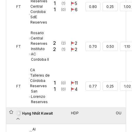
Reserves
1
5
(1)
Central
FT
0.80
0.25
1.00
1
6
(0)
Cordoba
SdE
Reserves
Rosario
Central
2
2
(2)
Reserves
FT
0.70
0.50
1.10
2
Instituto
2
(1)
AC
Cordoba II
CA
Talleres de
Córdoba
1
11
(0)
Reserves
FT
0.77
0.25
1.02
1
4
(0)
San
Lorenzo
Reserves
HDP
OU
Hạng Nhất Kuwait
Al