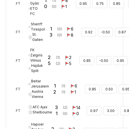
1
8
(1)
Győri
FT
0.95
0.75
0.85
0
1
(0)
ETO
FC
Sheriff
1
6
(0)
Tiraspol
FT
0.92
-0.50
0.87
3
St.
8
(0)
Gallen
FK
Zalgiris
2
2
(1)
Vilnius
FT
0.85
-0.50
0.95
5
5
(2)
Hajduk
Split
Beitar
1
6
(1)
Jerusalem
FT
0.85
0.50
0.9
2
Austria
1
(1)
Vienna
3
AFC Ajax
14
(2)
FT
0.97
3.00
0.
Shelbourne
1
0
(0)
Hapoel