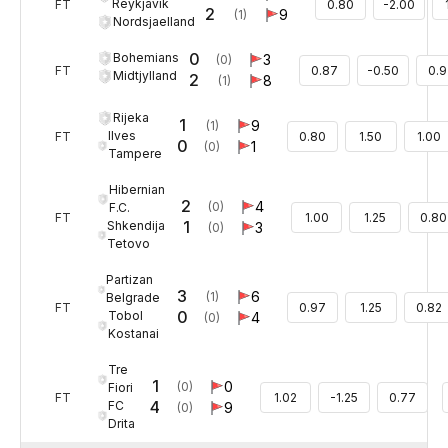
Reykjavik
FT
0.80
-2.00
2
9
(1)
Nordsjaelland
0
Bohemians
3
(0)
FT
0.87
-0.50
0.9
Midtjylland
2
8
(1)
Rijeka
1
9
(1)
Ilves
FT
0.80
1.50
1.00
0
1
(0)
Tampere
Hibernian
2
4
(0)
F.C.
FT
1.00
1.25
0.80
1
Shkendija
3
(0)
Tetovo
Partizan
3
6
(1)
Belgrade
FT
0.97
1.25
0.82
0
Tobol
4
(0)
Kostanai
Tre
1
0
(0)
Fiori
FT
1.02
-1.25
0.77
4
FC
9
(0)
Drita