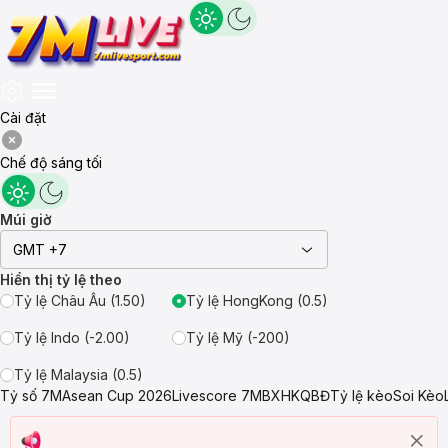
Cài đặt
Chế độ sáng tối
Múi giờ
GMT +7
Hiển thị tỷ lệ theo
Tỷ lệ Châu Âu (1.50)
Tỷ lệ HongKong (0.5)
Tỷ lệ Indo (-2.00)
Tỷ lệ Mỹ (-200)
Tỷ lệ Malaysia (0.5)
Tỷ số 7M
Asean Cup 2026
Livescore 7M
BXH
KQBĐ
Tỷ lệ kèo
Soi Kèo