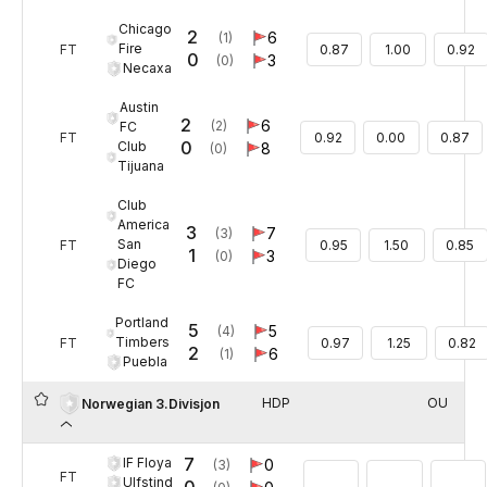
Chicago
2
6
(1)
Fire
FT
0.87
1.00
0.92
0
3
(0)
Necaxa
Austin
2
6
(2)
FC
FT
0.92
0.00
0.87
0
Club
8
(0)
Tijuana
Club
America
3
7
(3)
San
FT
0.95
1.50
0.85
1
3
(0)
Diego
FC
Portland
5
5
(4)
Timbers
FT
0.97
1.25
0.82
2
6
(1)
Puebla
HDP
OU
Norwegian 3.Divisjon
7
IF Floya
0
(3)
FT
Ulfstind