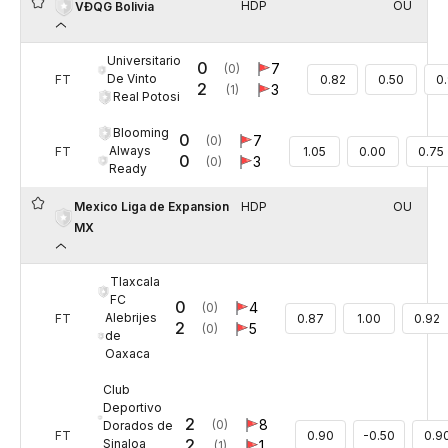
HDP
OU
VĐQG Bolivia
Universitario
0
7
(0)
De Vinto
FT
0.82
0.50
0
2
3
(1)
Real Potosi
Blooming
0
7
(0)
Always
FT
1.05
0.00
0.75
0
3
(0)
Ready
Mexico Liga de Expansion
HDP
OU
MX
Tlaxcala
FC
0
4
(0)
Alebrijes
FT
0.87
1.00
0.92
2
5
(0)
de
Oaxaca
Club
Deportivo
2
8
(0)
Dorados de
FT
0.90
-0.50
0.9
2
Sinaloa
1
(1)